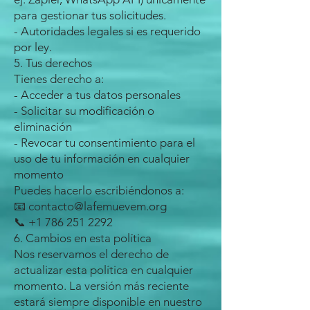
para gestionar tus solicitudes.
- Autoridades legales si es requerido
por ley.
5. Tus derechos
Tienes derecho a:
- Acceder a tus datos personales
- Solicitar su modificación o
eliminación
- Revocar tu consentimiento para el
uso de tu información en cualquier
momento
Puedes hacerlo escribiéndonos a:
📧 contacto@lafemuevem.org
📞 +1 786 251 2292
6. Cambios en esta política
Nos reservamos el derecho de
actualizar esta política en cualquier
momento. La versión más reciente
estará siempre disponible en nuestro