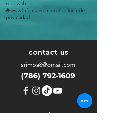
sitio web:
🌐 www.lafemuevem.org/politica-de-
privacidad
contact us
arimoa8@gmail.com
(786) 792-1609