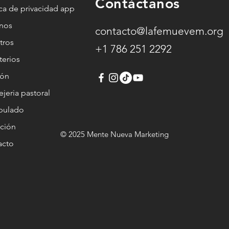
Contáctanos
ica de privacidad app
anos
contacto@lafemuevem.org
tros
+1 786 251 2292
terios
ión
jeria pastoral
ipulado
ción
© 2025 Mente Nueva Marketing
acto