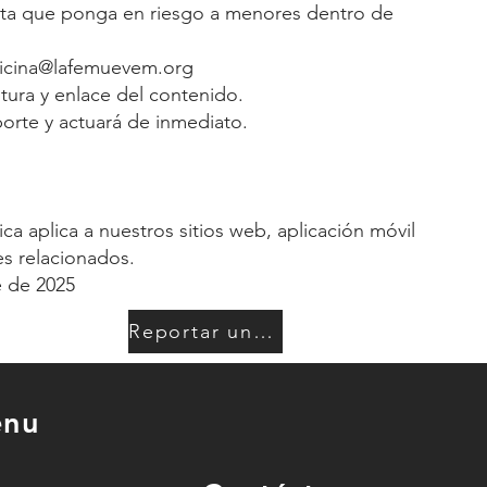
cta que ponga en riesgo a menores dentro de
ficina@lafemuevem.org
ptura y enlace del contenido.
porte y actuará de inmediato.
ica aplica a nuestros sitios web, aplicación móvil
es relacionados.
e de 2025
Reportar un problema de seguridad
nu
o