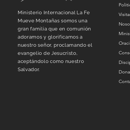
Polit
Ministerio Internacional La Fe
Visit
Mueve Montañas somos una
Noso
gran familia que en comunión
Minis
adoramos y glorificamos a
Orac
nuestro señor, proclamando el
Conse
evangelio de Jesucristo,
aceptándolo como nuestro
Disc
Salvador.
Dona
Cont