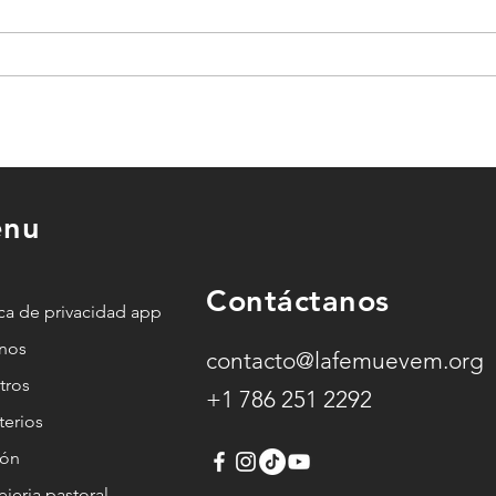
Esto es lo que pasa en tu
alma cuando no
a
encuentras paz (y cómo
Dios lo transforma)
nu
o
Contáctanos
ica de privacidad app
anos
contacto@lafemuevem.org
tros
+1 786 251 2292
terios
ión
jeria pastoral