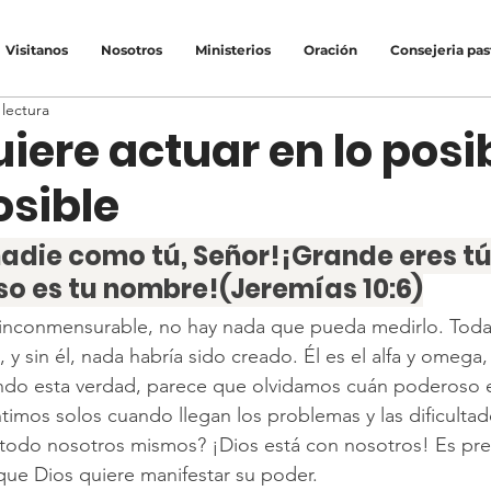
Visitanos
Nosotros
Ministerios
Oración
Consejeria pas
 lectura
uiere actuar en lo posi
osible
adie como tú, Señor!¡Grande eres tú
so es tu nombre!(Jeremías 10:6)
inconmensurable, no hay nada que pueda medirlo. Todas
 y sin él, nada habría sido creado. Él es el alfa y omega, 
ndo esta verdad, parece que olvidamos cuán poderoso e
timos solos cuando llegan los problemas y las dificultad
todo nosotros mismos? ¡Dios está con nosotros! Es pre
que Dios quiere manifestar su poder.