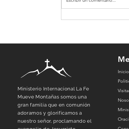
Escribir un comentario...
Cuando Todo Se
Derrumba: 7 Claves
Espirituales para
Redescubrir Tu
Propósito
Me
Inici
Polit
Ministerio Internacional La Fe
Visit
Mueve Montañas somos una
Noso
gran familia que en comunión
Minis
adoramos y glorificamos a
Orac
nuestro señor, proclamando el
Conse