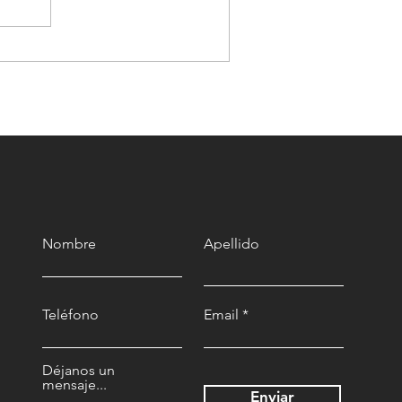
El descanso en Dios trae
livio a tu vida
Nombre
Apellido
Teléfono
Email
Déjanos un
mensaje...
Enviar