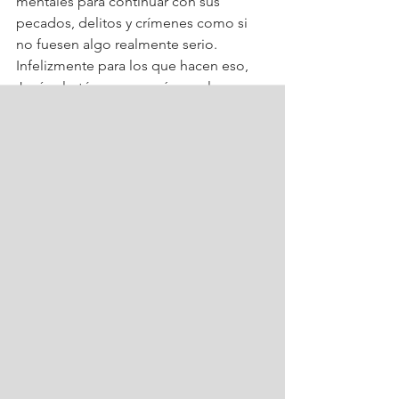
mentales para continuar con sus 
pecados, delitos y crímenes como si 
no fuesen algo realmente serio. 
Infelizmente para los que hacen eso, 
Jesús alertó que por más que lo 
intentaran, la ley de Dios jamás 
cedería. De hecho, sería más fácil que 
desapareciera la tierra antes de que 
Dios renunciara a lo que es correcto.
No sigas buscando excusas o 
"forzando la situación" para pecar, 
fingiendo que es correcto hacer lo que 
no lo es. Jesús no solo denunció eso, 
sino que también abrió el camino para 
que fuésemos perdonados por 
hacerlo. 
Arrepiéntete y cree en Cristo, y 
todas tus obras malas serán 
perdonadas.
No fuerces la 