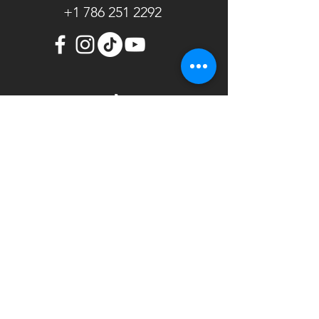
+1 786 251 2292
Ministerio Internacional La Fe
Mueve Montañas somos una gran
familia que en comunión
adoramos y glorificamos a
nuestro señor, proclamando el
evangelio de Jesucristo,
aceptándolo como nuestro
Salvador.