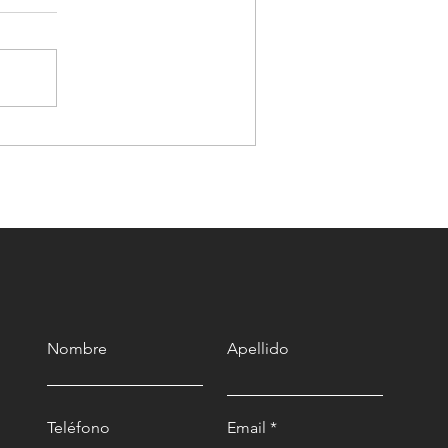
El descanso en Dios trae
livio a tu vida
Nombre
Apellido
Teléfono
Email