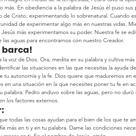
o más. En obediencia a la palabra de Jesús él puso sus 
ro de Cristo, experimentando lo sobrenatural. Cuando e
unidad de experimentar algo más en nuestras vidas. Mi
esús más experimentamos su poder. Nuestra fe se edifi
 las aguas para encontrarnos con nuestro Creador.
a barca!
a la voz de Dios. Ora, medita en su palabra y cultiva más
entificar las situaciones en las que necesitas la ayuda 
e tu autonomía y la fe. Dios quiere que maduremos en el
 en una situación en la que necesites poner tu fe en acci
su palabra. Pedro anduvo sobre las aguas, pero no duró
en los factores externos.
:
que todas las cosas ayudan para el bien de los que te a
íe más en ti y en tu palabra. Dame las condiciones nece
 crecer en ti. En el nombre de Jesús, amén.