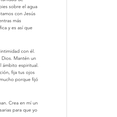
pies sobre el agua 
stamos con Jesús 
entras más 
ca y es así que 
 intimidad con él.
de Dios. Mantén un 
 ámbito espiritual.
ón, fija tus ojos 
 mucho porque fijó 
man. Crea en mí un 
sarias para que yo 