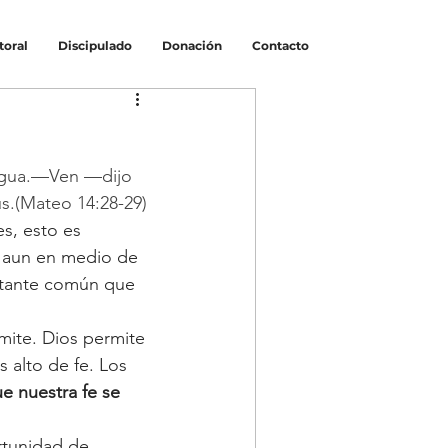
toral
Discipulado
Donación
Contacto
agua.—Ven —dijo 
ús.(Mateo 14:28-29)
s, esto es 
o aun en medio de 
astante común que 
mite. Dios permite 
 alto de fe. Los 
ue nuestra fe se 
rtunidad de 