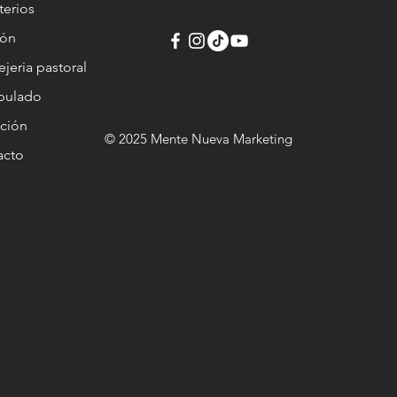
terios
ión
jeria pastoral
ipulado
ción
© 2025 Mente Nueva Marketing
acto