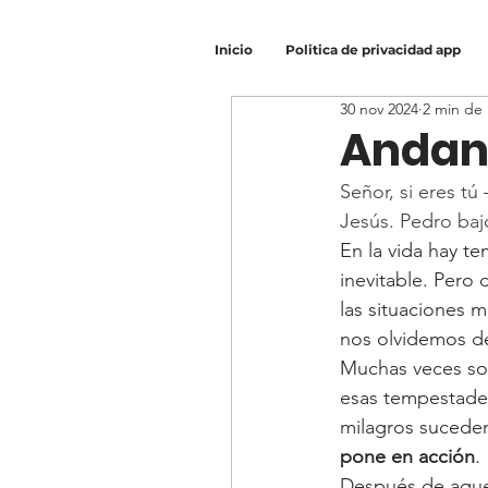
Inicio
Politica de privacidad app
30 nov 2024
2 min de 
Andand
Señor, si eres 
Jesús. Pedro baj
En la vida hay t
inevitable. Pero
las situaciones m
nos olvidemos de
Muchas veces sol
esas tempestades 
milagros suceden
pone en acción
.
Después de aquel