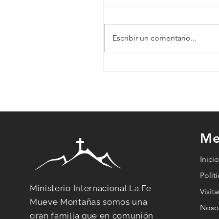
Escribir un comentario...
Cuando Todo Se
Derrumba: 7 Claves
Espirituales para
Redescubrir Tu
Propósito
Me
Inici
Polit
Ministerio Internacional La Fe
Visit
Mueve Montañas somos una
Noso
gran familia que en comunión