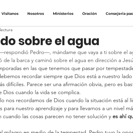
Visitanos
Nosotros
Ministerios
Oración
Consejeria pas
lectura
o sobre el agua
tú —respondió Pedro—, mándame que vaya a ti sobre el 
ó de la barca y caminó sobre el agua en dirección a Jes
emporadas en las que tenemos que pasar por tempestade
 debemos recordar siempre que Dios está a nuestro lad
ás difíciles. Parece ser una afirmación obvia, pero es b
 Dios cuando la vida se complica.
o nos recordamos de Dios cuando la situación está al lí
para nuestro aprendizaje y para llevarnos a un nivel más
 cuando las cosas parecen no tener solución y 
es ahí q
 milagro en medio de la tempestad, Pedro tuvo la opo