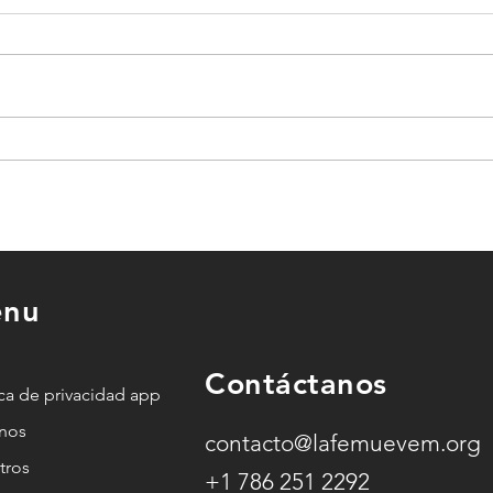
Esto es lo que pasa en tu
alma cuando no
a
encuentras paz (y cómo
Dios lo transforma)
nu
o
Contáctanos
ica de privacidad app
anos
contacto@lafemuevem.org
tros
+1 786 251 2292