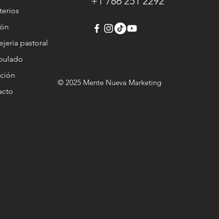
+1 786 251 2292
terios
ión
jeria pastoral
ipulado
ción
© 2025 Mente Nueva Marketing
acto