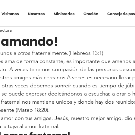
Visitanos
Nosotros
Ministerios
Oración
Consejeria pas
lectura
e amando!
nos a otros fraternalmente.(Hebreos 13:1)
os ama de forma constante, es importante que amenos a
sto. A veces tenemos compasión de las personas desco
stros amigos más cercanos.A veces es necesario llorar p
 otras veces debemos sonreír cuando es tiempo de júb
a se puede expresar dedicándonos a escuchar, a orar o h
 fraternal nos mantiene unidos y donde hay dos reunido
esente (Mateo 18:20).
y amor con tus amigos. Jesús, nuestro mejor amigo, dio s
 la tuya al amor fraternal.