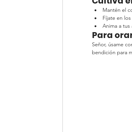
Cultiva e
Mantén el co
Fíjate en lo
Anima a tus 
Para orar
Señor, úsame co
bendición para 