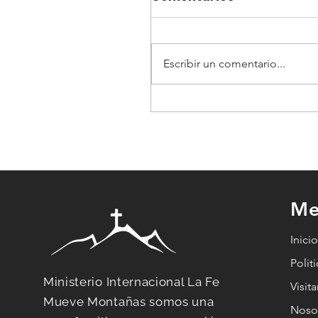
Escribir un comentario...
Cuando Todo Se
Derrumba: 7 Claves
Espirituales para
Redescubrir Tu
Propósito
Me
Inici
Polit
Ministerio Internacional La Fe
Visit
Mueve Montañas somos una
Noso