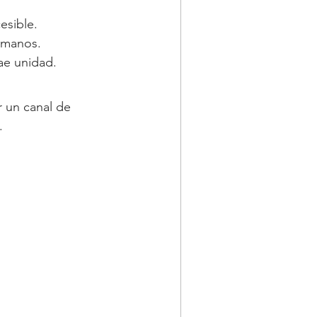
esible.
ermanos.
ae unidad.
 un canal de 
.