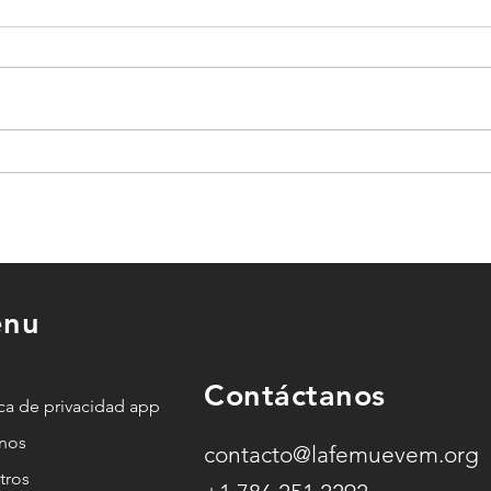
Esto es lo que pasa en tu
alma cuando no
a
encuentras paz (y cómo
Dios lo transforma)
nu
o
Contáctanos
ica de privacidad app
anos
contacto@lafemuevem.org
tros