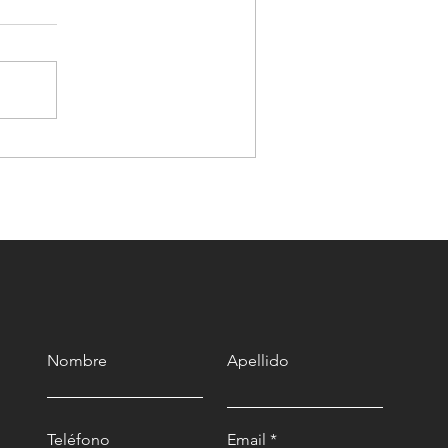
El descanso en Dios trae
livio a tu vida
Nombre
Apellido
Teléfono
Email