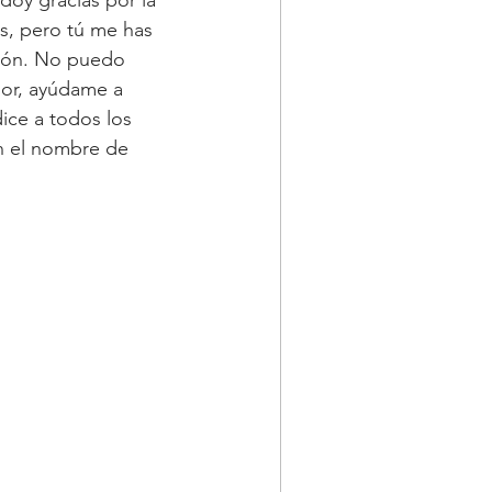
s, pero tú me has 
zón. No puedo 
ñor, ayúdame a 
ice a todos los 
n el nombre de 