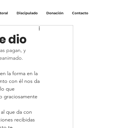
toral
Discipulado
Donación
Contacto
e dio
as pagan, y 
reanimado.
n la forma en la 
nto con él nos da 
lo que 
do graciosamente 
 al que da con 
ciones recibidas 
sto te 