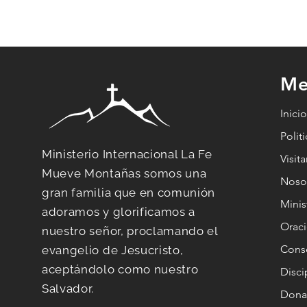
Derrumba: 7 Claves
Espirituales para
Redescubrir Tu
Propósito
Me
Inici
Polit
Ministerio Internacional La Fe
Visit
Mueve Montañas somos una
Noso
gran familia que en comunión
Minis
adoramos y glorificamos a
Orac
nuestro señor, proclamando el
Conse
evangelio de Jesucristo,
aceptándolo como nuestro
Disc
Salvador.
Dona