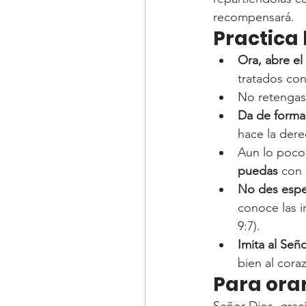
recompensará.
Practica
Ora, abre el
tratados con
No retengas
Da de forma
hace la dere
Aun lo poco 
puedas 
con 
No des espe
conoce las i
9:7).
Imita al Señ
bien al cora
Para orar
Señor Dios, graci