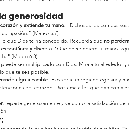
 la generosidad
 corazón y extiende tu mano
. "Dichosos los compasivos
 compasión." (Mateo 5:7).
 lo que Dios te ha concedido. Recuerda que 
no perdem
 espontánea y discreta
. "Que no se entere tu mano izqu
cha" (Mateo 6:3)
puede ser multiplicado con Dios. Mira a tu alrededor y 
lo que te sea posible.
rando algo a cambio
. Eso sería un regateo egoísta y n
ntenciones del corazón. Dios ama a los que dan con alegr
or
, reparte generosamente y ve como la satisfacción del
zón.
:
as por todo lo que has hecho en la vida de tus hijos. Te 