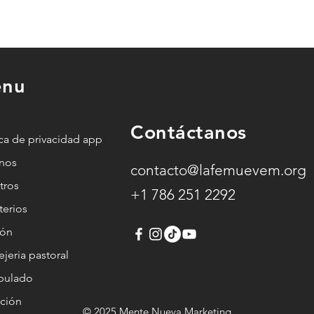
alma cuando no
a
encuentras paz (y cómo
Dios lo transforma)
nu
o
Contáctanos
ica de privacidad app
anos
contacto@lafemuevem.org
tros
+1 786 251 2292
terios
ión
jeria pastoral
ipulado
ción
© 2025 Mente Nueva Marketing