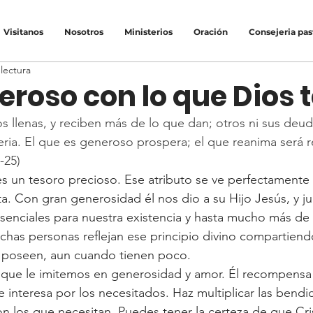
Visitanos
Nosotros
Ministerios
Oración
Consejeria pas
lectura
eroso con lo que Dios t
 llenas, y reciben más de lo que dan; otros ni sus deud
eria. El que es generoso prospera; el que reanima será 
-25)
s un tesoro precioso. Ese atributo se ve perfectamente e
a. Con gran generosidad él nos dio a su Hijo Jesús, y ju
esenciales para nuestra existencia y hasta mucho más de 
has personas reflejan ese principio divino compartien
e poseen, aun cuando tienen poco.
 que le imitemos en generosidad y amor. Él recompensa
se interesa por los necesitados. Haz multiplicar las bendi
on los que necesitan. Puedes tener la certeza de que Cri