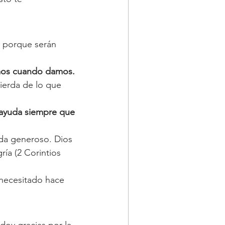
, porque serán 
os cuando damos.
ierda de lo que 
ayuda siempre que 
ada generoso. Dios 
ía (2 Corintios 
 necesitado hace 
doy gracias por la 