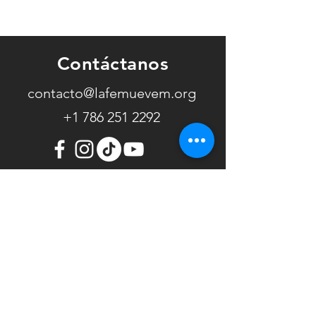
encuentras paz (y
cómo Dios lo
transforma)
Contáctanos
contacto@lafemuevem.org
+1 786 251 2292
Ministerio Internacional La Fe
Mueve Montañas somos una gran
familia que en comunión